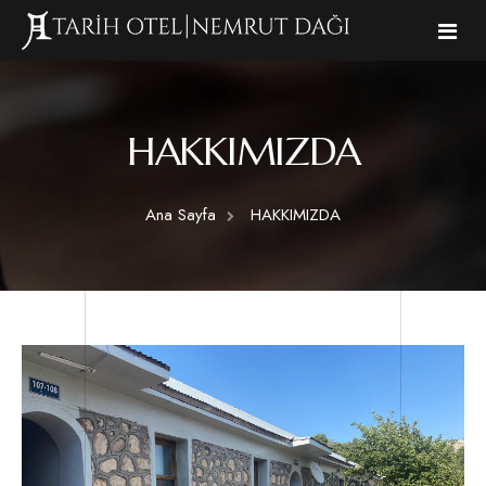
Ana Sayfa
HAKKIMIZDA
Hakkımızda
Ana Sayfa
HAKKIMIZDA
Odalar
Standart 3 Kişilik Oda
Restaurant
Standart Oda
Gezilecek Yerler
Aile Oda
Aktiviteler
Galeri